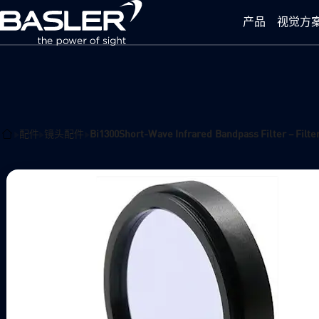
产品
视觉方
Basler Vision Technology (Beijing) Co., Ltd.
配件
镜头配件
Bi1300Short-Wave Infrared Bandpass Filter – Filter
Home