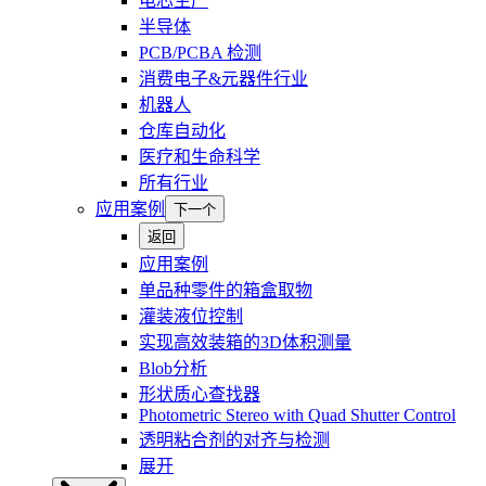
电芯生产
半导体
PCB/PCBA 检测
消费电子&元器件行业
机器人
仓库自动化
医疗和生命科学
所有行业
应用案例
下一个
返回
应用案例
单品种零件的箱盒取物
灌装液位控制
实现高效装箱的3D体积测量
Blob分析
形状质心查找器
Photometric Stereo with Quad Shutter Control
透明粘合剂的对齐与检测
展开