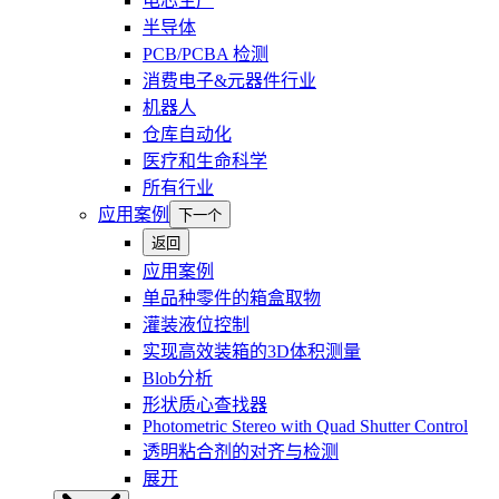
电芯生产
半导体
PCB/PCBA 检测
消费电子&元器件行业
机器人
仓库自动化
医疗和生命科学
所有行业
应用案例
下一个
返回
应用案例
单品种零件的箱盒取物
灌装液位控制
实现高效装箱的3D体积测量
Blob分析
形状质心查找器
Photometric Stereo with Quad Shutter Control
透明粘合剂的对齐与检测
展开