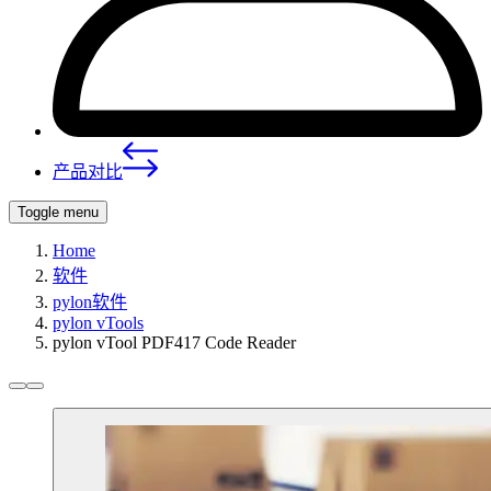
产品对比
Toggle menu
Home
软件
pylon软件
pylon vTools
pylon vTool PDF417 Code Reader