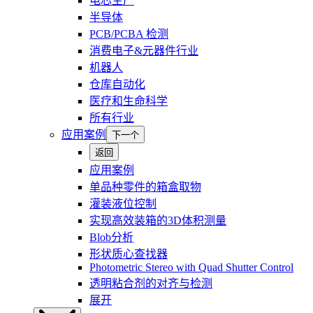
电芯生产
半导体
PCB/PCBA 检测
消费电子&元器件行业
机器人
仓库自动化
医疗和生命科学
所有行业
应用案例
下一个
返回
应用案例
单品种零件的箱盒取物
灌装液位控制
实现高效装箱的3D体积测量
Blob分析
形状质心查找器
Photometric Stereo with Quad Shutter Control
透明粘合剂的对齐与检测
展开