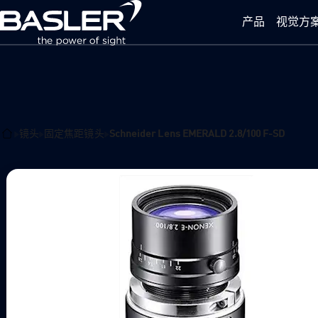
产品
视觉方
Basler Vision Technology (Beijing) Co., Ltd.
镜头
固定焦距镜头
Schneider Lens EMERALD 2.8/100 F-SD
Home