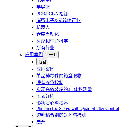
电芯生产
半导体
PCB/PCBA 检测
消费电子&元器件行业
机器人
仓库自动化
医疗和生命科学
所有行业
应用案例
下一个
返回
应用案例
单品种零件的箱盒取物
灌装液位控制
实现高效装箱的3D体积测量
Blob分析
形状质心查找器
Photometric Stereo with Quad Shutter Control
透明粘合剂的对齐与检测
展开